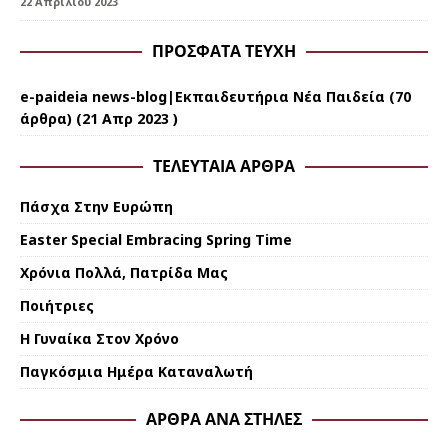
22 Απριλίου 2023
ΠΡΌΣΦΑΤΑ ΤΕΎΧΗ
e-paideia news-blog|Εκπαιδευτήρια Νέα Παιδεία
(70
άρθρα) (21 Απρ 2023 )
ΤΕΛΕΥΤΑΊΑ ΆΡΘΡΑ
Πάσχα Στην Ευρώπη
Εaster Special Embracing Spring Time
Χρόνια Πολλά, Πατρίδα Μας
Ποιήτριες
Η Γυναίκα Στον Χρόνο
Παγκόσμια Ημέρα Καταναλωτή
ΆΡΘΡΑ ΑΝΆ ΣΤΉΛΕΣ