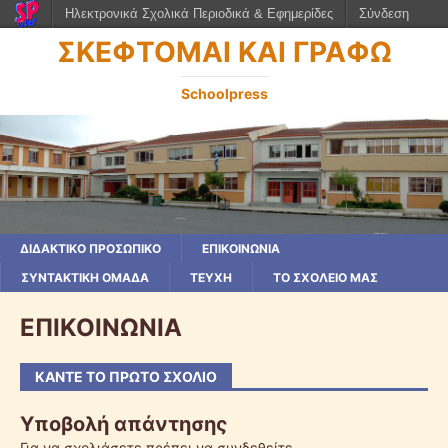
Ηλεκτρονικά Σχολικά Περιοδικά & Εφημερίδες
Σύνδεση
ΣΚΕΦΤΟΜΑΙ ΚΑΙ ΓΡΑΦΩ
Schoolpress
ΔΙΔΑΚΤΙΚΟ ΠΡΟΣΩΠΙΚΟ
ΕΠΙΚΟΙΝΩΝΙΑ
ΣΥΝΤΑΚΤΙΚΗ ΟΜΑΔΑ
ΤΕΥΧΗ
ΤΟ ΣΧΟΛΕΙΟ ΜΑΣ
ΕΠΙΚΟΙΝΩΝΙΑ
ΚΆΝΤΕ ΤΟ ΠΡΏΤΟ ΣΧΌΛΙΟ
Υποβολή απάντησης
Για να σχολιάσετε πρέπει να
συνδεθείτε
.