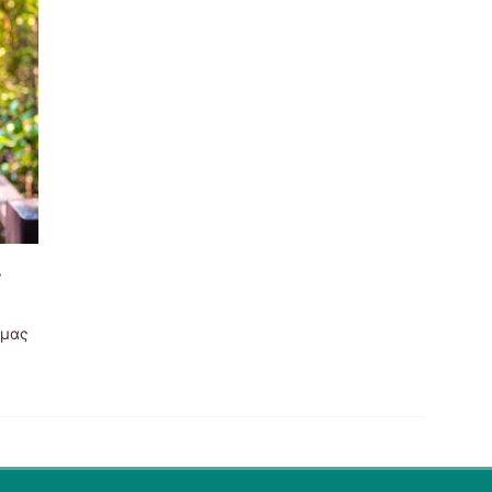
…
ν μας
είου