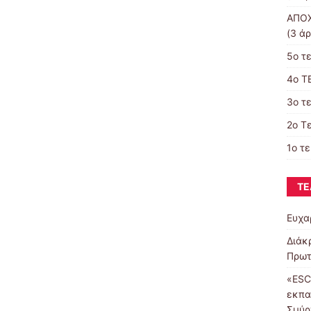
ΑΠΟΧ
(3 άρ
5ο τ
4o Τ
3ο τ
2ο Τ
1ο τ
ΤΕ
Ευχα
Διάκ
Πρωτ
«ESC
εκπα
Σμύρ