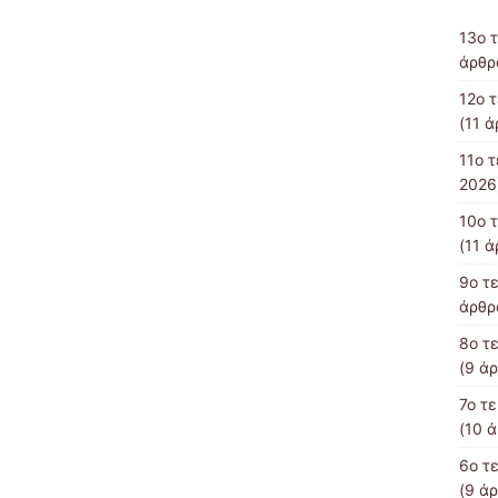
13o 
άρθρ
12o 
(11 ά
11ο 
2026
10o 
(11 ά
9o τ
άρθρ
8o τ
(9 άρ
7ο τ
(10 
6o τ
(9 άρ