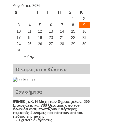
Αυγούστου 2026
Δ
Τ
Τ
Π
Π
Σ
Κ
1
2
3
4
5
6
7
8
9
10
11
12
13
14
15
16
17
18
19
20
21
22
23
24
25
26
27
28
29
30
31
« Απρ
Ο καιρός στην Κάντανο
Σαν σήμερα
9/8/480 π.Χ:
Η Μάχη των Θερμοπυλών. 300
Σπαρτιάτες και 700 Θεσπιείς υπό τον
Λεωνίδα αντιμετωπίζουν υπέρτερες
περσικές δυνάμεις και πίπτουν επί του
πεδίου της μάχης.
-
Σχετικές αναρτήσεις