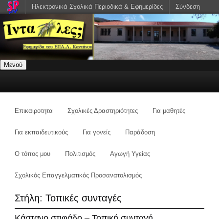
Ηλεκτρονικά Σχολικά Περιοδικά & Εφημερίδες
Σύνδεση
Μενού
Επικαιροτητα
Σχολικές Δραστηριότητες
Για μαθητές
Για εκπαιδευτικούς
Για γονείς
Παράδοση
Ο τόπος μου
Πολιτισμός
Αγωγή Υγείας
Σχολικός Επαγγελματικός Προσανατολισμός
Στήλη:
Τοπικές συνταγές
Κάστανο στιφάδο – Τοπική συνταγή