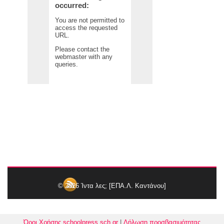
© 2026
Ίντα λες; [ΕΠΑ.Λ. Καντάνου]
Όροι Χρήσης schoolpress.sch.gr
|
Δήλωση προσβασιμότητας