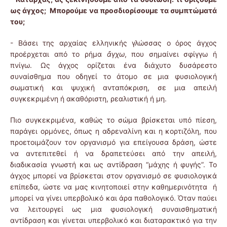
ως άγχος; Μπορούμε να προσδιορίσουμε τα συμπτώματά
του;
- Βάσει της αρχαίας ελληνικής γλώσσας ο όρος άγχος
προέρχεται από το ρήμα
ἄ
γχω
, που σημαίνει σφίγγω ή
πνίγω. Ως άγχος ορίζεται ένα διάχυτο δυσάρεστο
συναίσθημα που οδηγεί το άτομο σε μια φυσιολογική
σωματική και ψυχική ανταπόκριση, σε μια απειλή
συγκεκριμένη ή ακαθόριστη, ρεαλιστική ή μη.
Πιο συγκεκριμένα, καθώς το σώμα βρίσκεται υπό πίεση,
παράγει ορμόνες, όπως η αδρεναλίνη και η κορτιζόλη, που
προετοιμάζουν τον οργανισμό για επείγουσα δράση, ώστε
να αντεπιτεθεί ή να δραπετεύσει από την απειλή,
διαδικασία γνωστή και ως αντίδραση “μάχης ή φυγής”. Το
άγχος μπορεί να βρίσκεται στον οργανισμό σε φυσιολογικά
επίπεδα, ώστε να μας κινητοποιεί στην καθημερινότητα ή
μπορεί να γίνει υπερβολικό και άρα παθολογικό. Όταν παύει
να λειτουργεί ως μια φυσιολογική συναισθηματική
αντίδραση και γίνεται υπερβολικό και διαταρακτικό για την