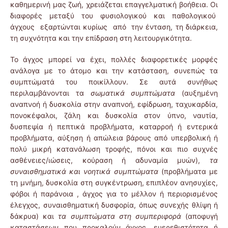
καθημερινή μας ζωή, χρειάζεται επαγγελματική βοήθεια. Οι
διαφορές μεταξύ του φυσιολογικού και παθολογικού
άγχους εξαρτώνται κυρίως από την ένταση, τη διάρκεια,
τη συχνότητα και την επίδραση στη λειτουργικότητα.
Το άγχος μπορεί να έχει, πολλές διαφορετικές μορφές
ανάλογα με το άτομο και την κατάσταση, συνεπώς τα
συμπτώματά του ποικίλλουν. Σε αυτά συνήθως
περιλαμβάνονται τα
σωματικά συμπτώματα
(αυξημένη
αναπνοή ή δυσκολία στην αναπνοή, εφίδρωση, ταχυκαρδία,
πονοκέφαλοι, ζάλη και δυσκολία στον ύπνο, ναυτία,
δυσπεψία ή πεπτικά προβλήματα, καταρροή ή εντερικά
προβλήματα, αύξηση ή απώλεια βάρους από υπερβολική ή
πολύ μικρή κατανάλωση τροφής, πόνοι και πιο συχνές
ασθένειες/ιώσεις, κούραση ή αδυναμία μυών),
τα
συναισθηματικά και νοητικά συμπτώματα
(προβλήματα με
τη μνήμη, δυσκολία στη συγκέντρωση, επιπλέον ανησυχίες,
φόβοι ή παράνοια , άγχος για το μέλλον ή περιορισμένος
έλεγχος, συναισθηματική δυσφορία, όπως συνεχής θλίψη ή
δάκρυα) και
τα συμπτώματα στη συμπεριφορά
(αποφυγή
καταστάσεων που προκαλούν άγχος, ευερεθιστότητα ή