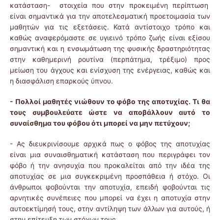
κατάσταση- στοιχεία που στην προκειμένη περίπτωση
είναι σημαντικά για την αποτελεσματική προετοιμασία των
μαθητών για τις εξετάσεις. Κατά αντίστοιχο τρόπο και
καθώς αναφερόμαστε σε υγιεινό τρόπο ζωής είναι εξίσου
σημαντική και η ενσωμάτωση της φυσικής δραστηριότητας
στην καθημερινή ρουτίνα (περπάτημα, τρέξιμο) προς
μείωση του άγχους και ενίσχυση της ενέργειας, καθώς και
η διασφάλιση επαρκούς ύπνου.
- Πολλοί μαθητές νιώθουν το φόβο της αποτυχίας. Τι θα
τους συμβουλεύατε ώστε να αποβάλλουν αυτό το
συναίσθημα του φόβου ότι μπορεί να μην πετύχουν;
- Ας διευκρινίσουμε αρχικά πως ο φόβος της αποτυχίας
είναι μια συναισθηματική κατάσταση που περιγράφει τον
φόβο ή την ανησυχία που προκαλείται από την ιδέα της
αποτυχίας σε μια συγκεκριμένη προσπάθεια ή στόχο. Οι
άνθρωποι φοβούνται την αποτυχία, επειδή φοβούνται τις
αρνητικές συνέπειες που μπορεί να έχει η αποτυχία στην
αυτοεκτίμησή τους, στην αντίληψη των άλλων για αυτούς, ή
στην επίτευξη των στόχων τους.