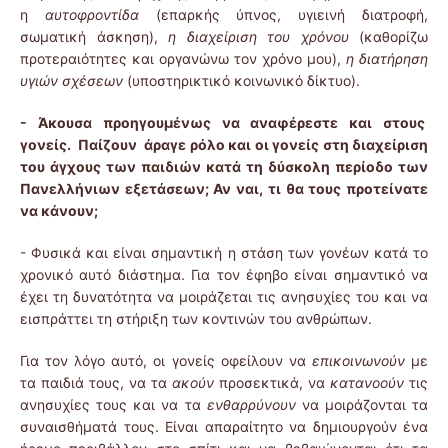
η
αυτοφροντίδα
(επαρκής ύπνος, υγιεινή διατροφή,
σωματική άσκηση),
η διαχείριση του χρόνου
(καθορίζω
προτεραιότητες και οργανώνω τον χρόνο μου),
η διατήρηση
υγιών σχέσεων
(υποστηρικτικό κοινωνικό δίκτυο).
- Άκουσα προηγουμένως να αναφέρεστε και στους
γονείς. Παίζουν άραγε ρόλο και οι γονείς στη διαχείριση
του άγχους των παιδιών κατά τη δύσκολη περίοδο των
Πανελλήνιων εξετάσεων; Αν ναι, τι θα τους προτείνατε
να κάνουν;
- Φυσικά και είναι σημαντική η στάση των γονέων κατά το
χρονικό αυτό διάστημα. Για τον έφηβο είναι σημαντικό να
έχει τη δυνατότητα να μοιράζεται τις ανησυχίες του και να
εισπράττει τη στήριξη των κοντινών του ανθρώπων.
Για τον λόγο αυτό, οι γονείς οφείλουν να
επικοινωνούν
με
τα παιδιά τους, να τα
ακούν
προσεκτικά, να
κατανοούν
τις
ανησυχίες τους και να τα
ενθαρρύνουν
να μοιράζονται τα
συναισθήματά τους. Είναι απαραίτητο να δημιουργούν ένα