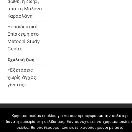
σωθεί η ζωή»,
απο τη Μαλένα
Καραολάνη
Εκπαιδευτική
Επίσκεψη στο
Metochi Study
Centre
Σχολική ζωή
«Εξετάσεις
χωρίς άγχος:
γίνεται;»
schoolpress.sch.gr
Χρησιμοποιούμε cookies για να σας προσφέρουμε την καλύτερη
δυνατή εμπειρία στη σελίδα μας. Εάν συνεχίσετε να χρησιμοποιείτε 
σελίδα, θα υποθέσουμε πως είστε ικανοποιημένοι με αυτό.
Όροι Χρήσης schoolpress.sch.gr
|
Δήλωση