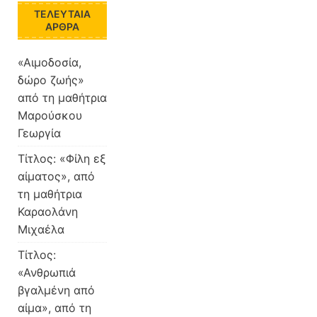
ΤΕΛΕΥΤΑΊΑ
ΆΡΘΡΑ
«Αιμοδοσία,
δώρο ζωής»
από τη μαθήτρια
Μαρούσκου
Γεωργία
Τίτλος: «Φίλη εξ
αίματος», από
τη μαθήτρια
Καραολάνη
Μιχαέλα
Τίτλος:
«Ανθρωπιά
βγαλμένη από
αίμα», από τη