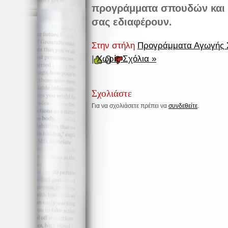
προγράμματα σπουδών και τ
σας εδιαφέρουν.
Στην στήλη
Προγράμματα Αγωγής Σ
0
|
Χωρίς Σχόλια »
Σχολιάστε
Για να σχολιάσετε πρέπει να
συνδεθείτε
.