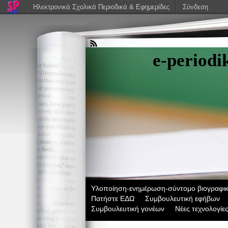
Ηλεκτρονικά Σχολικά Περιοδικά & Εφημερίδες
Σύνδεση
e-period
Υλοποίηση-ενημέρωση-σύντομο βιογραφικ
Πατήστε ΕΔΩ
Συμβουλευτική εφήβων
Συμβουλευτική γονέων
Νέες τεχνολογίε