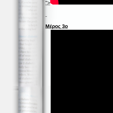
">
Μέρος 3ο