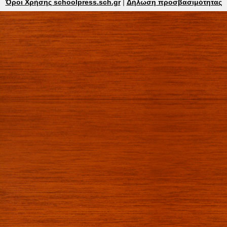
Όροι Χρήσης schoolpress.sch.gr
|
Δήλωση προσβασιμότητας