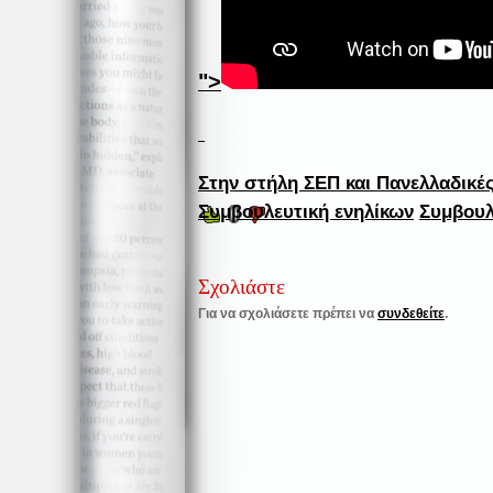
">
Στην στήλη
ΣΕΠ και Πανελλαδικέ
0
Συμβουλευτική ενηλίκων
Συμβουλ
Σχολιάστε
Για να σχολιάσετε πρέπει να
συνδεθείτε
.