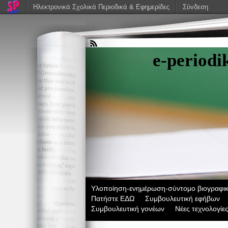
Ηλεκτρονικά Σχολικά Περιοδικά & Εφημερίδες
Σύνδεση
e-period
Υλοποίηση-ενημέρωση-σύντομο βιογραφικ
Πατήστε ΕΔΩ
Συμβουλευτική εφήβων
Συμβουλευτική γονέων
Νέες τεχνολογίε