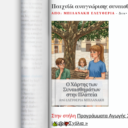
Παιχνίδι αναγνώρισης συναι
ΑΠΟ: ΜΠΙΛΑΝΑΚΗ ΕΛΕΥΘΕΡΙΑ
- Δεκ•
Στην στήλη
Προγράμματα Αγωγής Σ
0
|
Χωρίς Σχόλια »