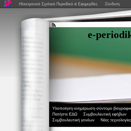
Ηλεκτρονικά Σχολικά Περιοδικά & Εφημερίδες
Σύνδεση
e-period
Υλοποίηση-ενημέρωση-σύντομο βιογραφικ
Πατήστε ΕΔΩ
Συμβουλευτική εφήβων
Συμβουλευτική γονέων
Νέες τεχνολογίε