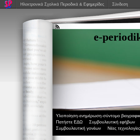
Ηλεκτρονικά Σχολικά Περιοδικά & Εφημερίδες
Σύνδεση
e-period
Υλοποίηση-ενημέρωση-σύντομο βιογραφικ
Πατήστε ΕΔΩ
Συμβουλευτική εφήβων
Συμβουλευτική γονέων
Νέες τεχνολογίε