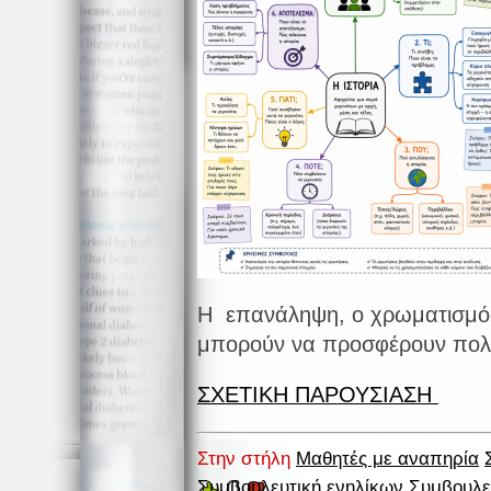
Η επανάληψη, ο χρωματισμός
μπορούν να προσφέρουν πολ
ΣΧΕΤΙΚΗ ΠΑΡΟΥΣΙΑΣΗ
Στην στήλη
Μαθητές με αναπηρία
0
Συμβουλευτική ενηλίκων
Συμβουλε