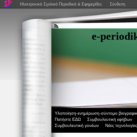
Ηλεκτρονικά Σχολικά Περιοδικά & Εφημερίδες
Σύνδεση
e-period
Υλοποίηση-ενημέρωση-σύντομο βιογραφικ
Πατήστε ΕΔΩ
Συμβουλευτική εφήβων
Συμβουλευτική γονέων
Νέες τεχνολογίε