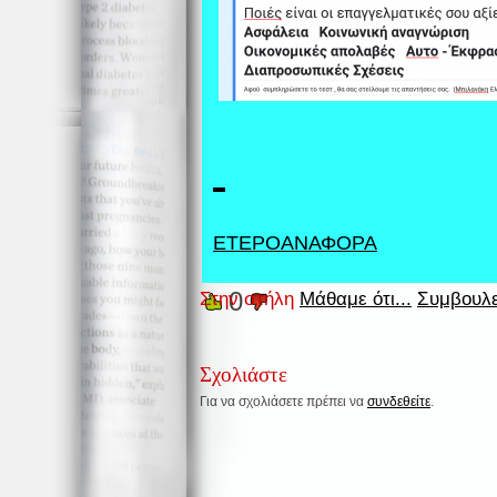
ΕΤΕΡΟΑΝΑΦΟΡΑ
0
Στην στήλη
Μάθαμε ότι...
Συμβουλε
Σχολιάστε
Για να σχολιάσετε πρέπει να
συνδεθείτε
.