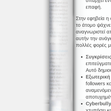
υπάρχει έν
επαφή.
Στην εφηβεία η 
το άτομο ψάχνει
αναγνωριστεί απ
αυτήν την ανάγ
πολλές φορές 
Συγκρίσει
επιτεύγματά
Αυτό δημιου
Εξωτερική
followers 
αναμενόμεν
αποτυχημέν
Cyberbully
χτυπήσει κα