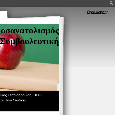
Όροι Χρήσης
ροσανατολισμός
Συμβουλευτική
λος Σταδιοδρομιας, ΠΕ02.
αι Πανελλαδικές