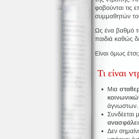
φοβούνται τις επ
συμμαθητών το
Ως ένα βαθμό τ
παιδιά καθώς δ
Είναι όμως έτσι
Τι είναι ν
Μια
σταθε
κοινωνικώ
άγνωστων.
Συνδέεται 
ανασφάλε
Δεν σημαίν