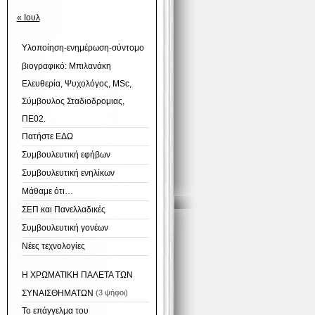
« Ιουλ
Υλοποίηση-ενημέρωση-σύντομο
βιογραφικό: Μπιλανάκη
Ελευθερία, Ψυχολόγος, ΜSc,
Σύμβουλος Σταδιοδρομιας,
ΠΕ02.
Πατήστε ΕΔΩ
Συμβουλευτική εφήβων
Συμβουλευτική ενηλίκων
Μάθαμε ότι…
ΣΕΠ και Πανελλαδικές
Συμβουλευτική γονέων
Νέες τεχνολογίες
Η ΧΡΩΜΑΤΙΚΗ ΠΑΛΕΤΑ ΤΩΝ
ΣΥΝΑΙΣΘΗΜΑΤΩΝ
(3 ψήφοι)
Το επάγγελμα του