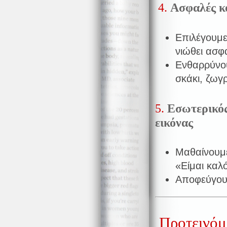
4.
Ασφαλές κ
Επιλέγουμ
νιώθει ασφα
Ενθαρρύνου
σκάκι, ζωγρ
5.
Εσωτερικός
εικόνας
Μαθαίνουμε
«Είμαι καλό
Αποφεύγουμ
Προτεινόμε