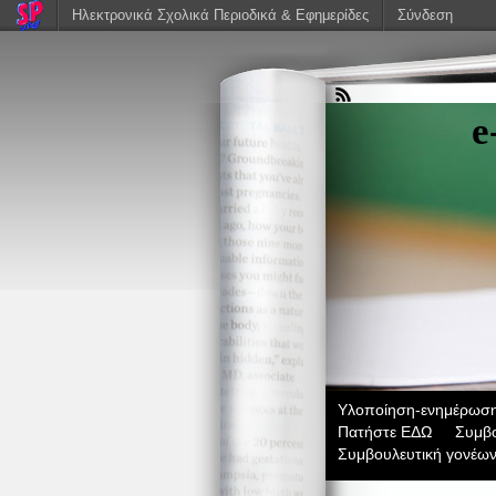
Ηλεκτρονικά Σχολικά Περιοδικά & Εφημερίδες
Σύνδεση
e
Υλοποίηση-ενημέρωση-
Πατήστε ΕΔΩ
Συμβο
Συμβουλευτική γονέω