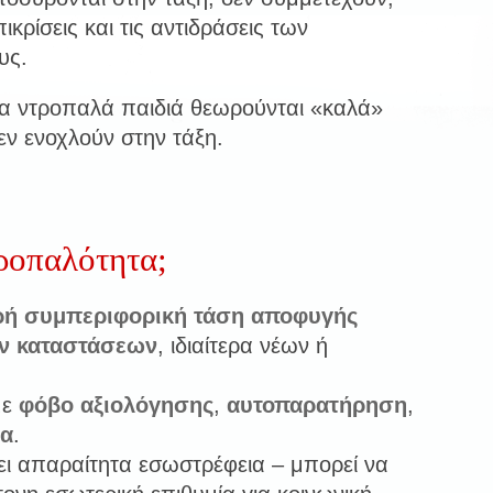
ικρίσεις και τις αντιδράσεις των
υς.
α ντροπαλά παιδιά θεωρούνται «καλά»
εν ενοχλούν στην τάξη.
;
τροπαλότητα;
ρή συμπεριφορική τάση αποφυγής
ν καταστάσεων
, ιδιαίτερα νέων ή
με
φόβο αξιολόγησης
,
αυτοπαρατήρηση
,
ια
.
ει απαραίτητα εσωστρέφεια – μπορεί να