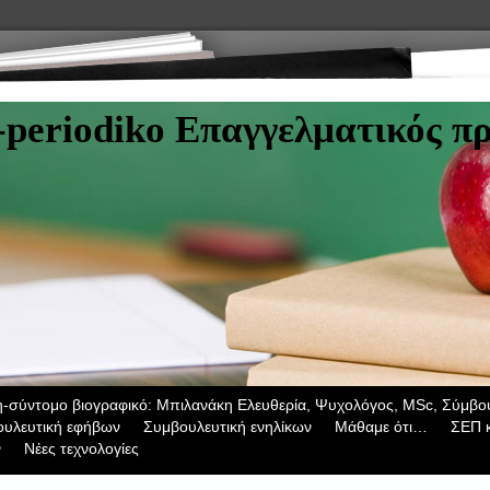
-periodiko Επαγγελματικός π
σύντομο βιογραφικό: Μπιλανάκη Ελευθερία, Ψυχολόγος, ΜSc, Σύμβου
υλευτική εφήβων
Συμβουλευτική ενηλίκων
Μάθαμε ότι…
ΣΕΠ κ
ν
Νέες τεχνολογίες