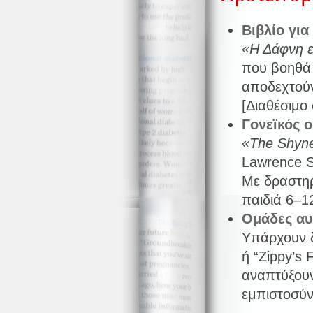
Βιβλίο για
«Η Δάφνη ε
που βοηθά 
αποδεχτούν
[Διαθέσιμο 
Γονεϊκός 
«The Shyne
Lawrence S
Με δραστηρ
παιδιά 6–1
Ομάδες αυ
Υπάρχουν δ
ή “Zippy’s 
αναπτύξουν
εμπιστοσύν