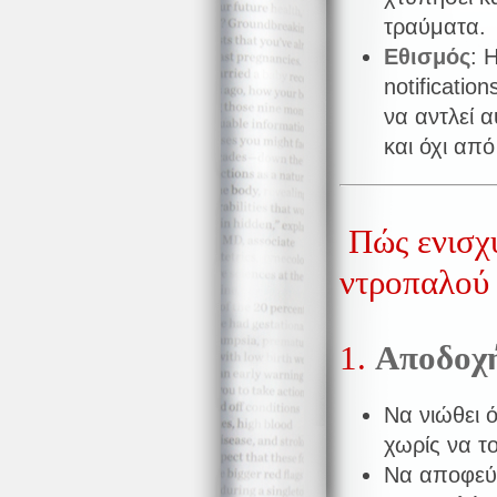
τραύματα.
Εθισμός
: 
notificati
να αντλεί 
και όχι από
Πώς ενισχύ
ντροπαλού 
1.
Αποδοχή
Να νιώθει ό
χωρίς να το
Να αποφεύγ