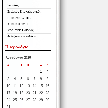
Σπουδές
Σχολικός Επαγγελματικός
Προσανατολισμός
Υπηρεσία βίντεο
Υπουργείο Παιδείας
Φιλοξενία ιστοσελίδων
Ημερολόγιο
Αυγούστου 2026
Δ
Τ
Τ
Π
Π
Σ
Κ
2
1
3
4
5
6
7
8
9
10
11
12
13
14
15
16
17
18
19
20
21
22
23
24
25
26
27
28
29
30
31