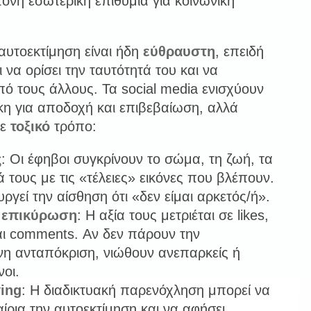
τονη εσωτερική επιθυμία για κοινωνική
αυτοεκτίμηση είναι ήδη
εύθραυστη
, επειδή
 να ορίσει την ταυτότητά του και να
ό τους άλλους. Τα social media ενισχύουν
κη για αποδοχή και επιβεβαίωση, αλλά
με
τοξικό
τρόπο:
ς
: Οι έφηβοι συγκρίνουν το σώμα, τη ζωή, τα
 τους με τις «τέλειες» εικόνες που βλέπουν.
ργεί την αίσθηση ότι «δεν είμαι αρκετός/ή».
 επικύρωση
: Η αξία τους μετριέται σε likes,
και comments. Αν δεν πάρουν την
η ανταπόκριση, νιώθουν ανεπαρκείς ή
οι.
ing
: Η διαδικτυακή παρενόχληση μπορεί να
ίρια την αυτοεκτίμηση και να αφήσει