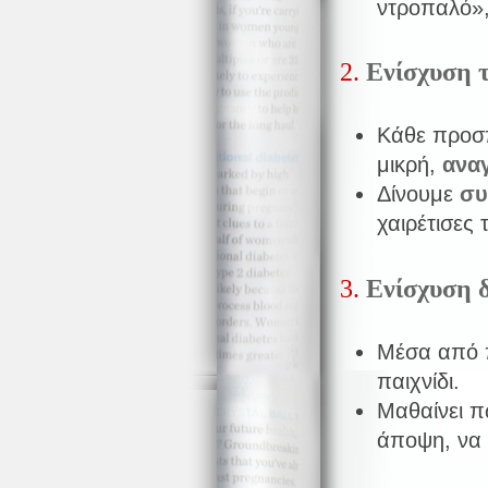
ντροπαλό»,
2.
Ενίσχυση 
Κάθε προσπ
μικρή,
αναγ
Δίνουμε
συ
χαιρέτισες 
3.
Ενίσχυση δ
Μέσα από π
παιχνίδι.
Μαθαίνει π
άποψη, να λ