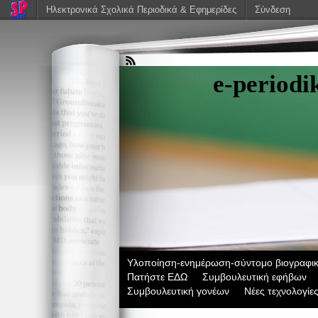
Ηλεκτρονικά Σχολικά Περιοδικά & Εφημερίδες
Σύνδεση
e-period
Υλοποίηση-ενημέρωση-σύντομο βιογραφικ
Πατήστε ΕΔΩ
Συμβουλευτική εφήβων
Συμβουλευτική γονέων
Νέες τεχνολογίε