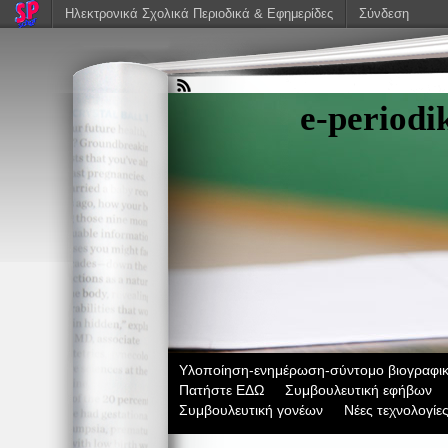
Ηλεκτρονικά Σχολικά Περιοδικά & Εφημερίδες
Σύνδεση
e-period
Υλοποίηση-ενημέρωση-σύντομο βιογραφικ
Πατήστε ΕΔΩ
Συμβουλευτική εφήβων
Συμβουλευτική γονέων
Νέες τεχνολογίε