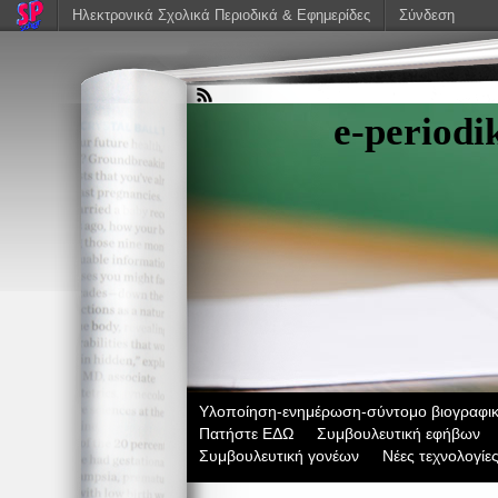
Ηλεκτρονικά Σχολικά Περιοδικά & Εφημερίδες
Σύνδεση
e-period
Υλοποίηση-ενημέρωση-σύντομο βιογραφικ
Πατήστε ΕΔΩ
Συμβουλευτική εφήβων
Συμβουλευτική γονέων
Νέες τεχνολογίε