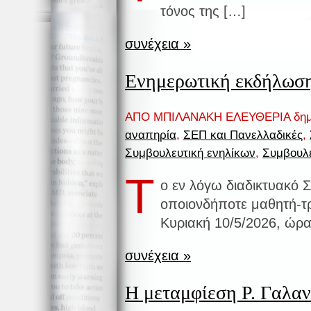
τόνος της […]
συνέχεια »
Ενημερωτική εκδήλωσ
ΑΠΟ ΜΠΙΛΑΝΑΚΗ ΕΛΕΥΘΕΡΙΑ δημ
αναπηρία
,
ΣΕΠ και Πανελλαδικές
,
Συμβουλευτική ενηλίκων
,
Συμβουλ
Τ
ο εν λόγω διαδικτυακό 
οποιονδήποτε μαθητή-
Κυριακή 10/5/2026, ώ
συνέχεια »
Η μεταμφίεση Ρ. Γαλα