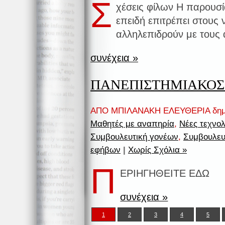
Σ
χέσεις φίλων Η παρουσί
επειδή επιτρέπει στους
αλληλεπιδρούν με τους 
συνέχεια »
ΠΑΝΕΠΙΣΤΗΜΙΑΚΟΣ
ΑΠΟ ΜΠΙΛΑΝΑΚΗ ΕΛΕΥΘΕΡΙΑ δημ
Μαθητές με αναπηρία
,
Νέες τεχνολ
Συμβουλευτική γονέων
,
Συμβουλευ
εφήβων
|
Χωρίς Σχόλια »
Π
ΕΡΙΗΓΗΘΕΙΤΕ ΕΔΩ
συνέχεια »
1
2
3
4
5