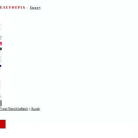
 ΕΛΕΥΘΕΡΙΑ
-
Ιουν•
 και Πανελλαδικές
|
Χωρίς