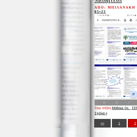
ΑΠΟ: ΜΠΙΛΑΝΑΚΗ
05•25
Στην στήλη
Μάθαμε ότι...
ΣΕΠ
Σχόλια »
<<
1
2