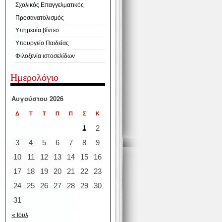
Σχολικός Επαγγελματικός
Προσανατολισμός
Υπηρεσία βίντεο
Υπουργείο Παιδείας
Φιλοξενία ιστοσελίδων
Ημερολόγιο
Αυγούστου 2026
Δ
Τ
Τ
Π
Π
Σ
Κ
2
1
3
4
5
6
7
8
9
10
11
12
13
14
15
16
17
18
19
20
21
22
23
24
25
26
27
28
29
30
31
« Ιουλ