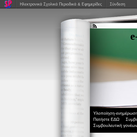
Ηλεκτρονικά Σχολικά Περιοδικά & Εφημερίδες
Σύνδεση
e
Υλοποίηση-ενημέρωση-
Πατήστε ΕΔΩ
Συμβο
Συμβουλευτική γονέω