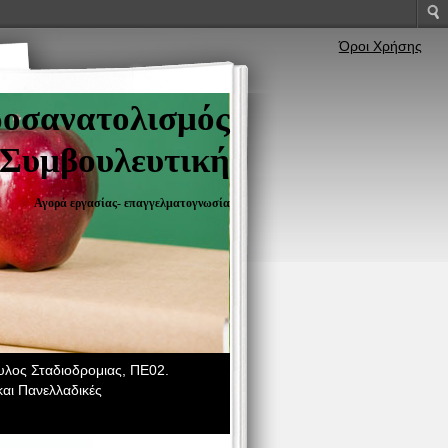
Όροι Χρήσης
ροσανατολισμός
Συμβουλευτική
Αγορά εργασίας- επαγγελματογνωσία
λος Σταδιοδρομιας, ΠΕ02.
αι Πανελλαδικές