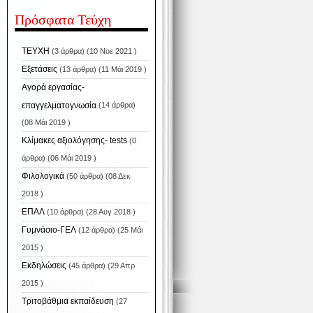
Πρόσφατα Τεύχη
TEYXH
(3 άρθρα) (10 Νοε 2021 )
Εξετάσεις
(13 άρθρα) (11 Μάι 2019 )
Αγορά εργασίας-
επαγγελματογνωσία
(14 άρθρα)
(08 Μάι 2019 )
Κλίμακες αξιολόγησης- tests
(0
άρθρα) (06 Μάι 2019 )
Φιλολογικά
(50 άρθρα) (08 Δεκ
2018 )
ΕΠΑΛ
(10 άρθρα) (28 Αυγ 2018 )
Γυμνάσιο-ΓΕΛ
(12 άρθρα) (25 Μάι
2015 )
Εκδηλώσεις
(45 άρθρα) (29 Απρ
2015 )
Tριτοβάθμια εκπαίδευση
(27