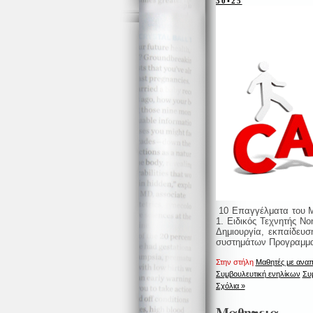
30•25
10 Επαγγέλματα του Μ
1. Ειδικός Τεχνητής Νο
Δημιουργία, εκπαίδευ
συστημάτων Προγραμματ
Στην στήλη
Μαθητές με αναπ
Συμβουλευτική ενηλίκων
Συ
Σχόλια »
Μαθητεια