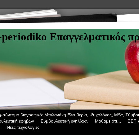
-periodiko Επαγγελματικός π
σύντομο βιογραφικό: Μπιλανάκη Ελευθερία, Ψυχολόγος, ΜSc, Σύμβου
υλευτική εφήβων
Συμβουλευτική ενηλίκων
Μάθαμε ότι…
ΣΕΠ κ
ν
Νέες τεχνολογίες