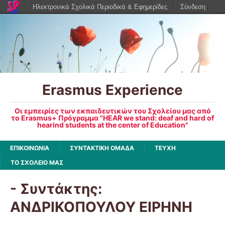
Ηλεκτρονικά Σχολικά Περιοδικά & Εφημερίδες
Σύνδεση
Erasmus Experience
Οι εμπειρίες των εκπαιδευτικών του Σχολείου μας από
το Erasmus+ Πρόγραμμα "HEAR we stand: deaf and hard of
hearind students at the center of Education"
ΕΠΙΚΟΙΝΩΝΙΑ
ΣΥΝΤΑΚΤΙΚΗ ΟΜΑΔΑ
ΤΕΥΧΗ
ΤΟ ΣΧΟΛΕΙΟ ΜΑΣ
- Συντάκτης:
ΑΝΔΡΙΚΟΠΟΥΛΟΥ ΕΙΡΗΝΗ