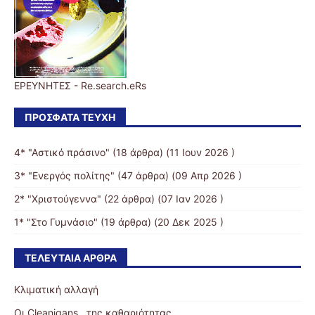
ΕΡΕΥΝΗΤΕΣ - Re.search.eRs
ΠΡΌΣΦΑΤΑ ΤΕΎΧΗ
4* "Αστικό πράσινο"
(18 άρθρα) (11 Ιουν 2026 )
3* "Ενεργός πολίτης"
(47 άρθρα) (09 Απρ 2026 )
2* "Χριστούγεννα"
(22 άρθρα) (07 Ιαν 2026 )
1* "Στο Γυμνάσιο"
(19 άρθρα) (20 Δεκ 2025 )
ΤΕΛΕΥΤΑΊΑ ΆΡΘΡΑ
Κλιματική αλλαγή
Οι Cleanigans…της καθαριότητας