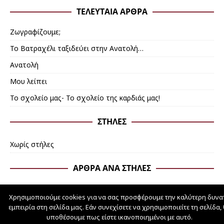
ΤΕΛΕΥΤΑΊΑ ΆΡΘΡΑ
Ζωγραφίζουμε;
Το Βατραχέλι ταξιδεύει στην Ανατολή…
Ανατολή
Mου λείπει
Το σχολείο μας- Το σχολείο της καρδιάς μας!
ΣΤΉΛΕΣ
Χωρίς στήλες
ΆΡΘΡΑ ΑΝΆ ΣΤΉΛΕΣ
Χρησιμοποιούμε cookies για να σας προσφέρουμε την καλύτερη δυνα
εμπειρία στη σελίδα μας. Εάν συνεχίσετε να χρησιμοποιείτε τη σελίδα,
schoolpress.sch.gr
υποθέσουμε πως είστε ικανοποιημένοι με αυτό.