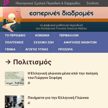
Ηλεκτρονικά Σχολικά Περιοδικά & Εφημερίδες
Σύνδεση
ΤΟ ΠΕΡΙΟΔΙΚΌ
ΚΟΙΝΩΝΊΑ
ΠΕΡΙΒΆΛΛΟΝ
ΠΟΛΙΤΙΣΜΌΣ
ΣΧΟΛΙΚΉ ΖΩΉ
ΑΦΗΓΉΣΕΙΣ ΜΑΘΗΤΏΝ
ΓΕΝΙΚΆ
ΑΓΩΓΉΣ ΥΓΕΊΑΣ
ΠΡΌΣΩΠΑ
-> Πολιτισμός
Η Ελληνική γλώσσα μέσα από την ποίηση
του Γιώργου Σεφέρη
Ποιήματα για την Ελληνική Γλώσσα