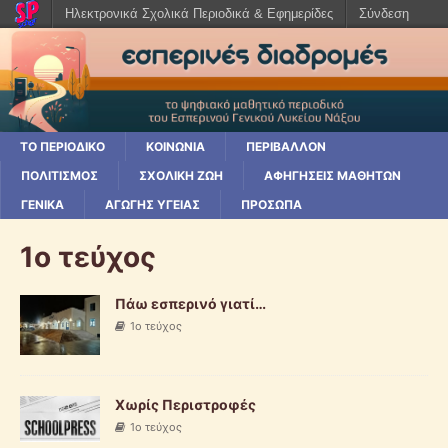
Ηλεκτρονικά Σχολικά Περιοδικά & Εφημερίδες
Σύνδεση
ΤΟ ΠΕΡΙΟΔΙΚΌ
ΚΟΙΝΩΝΊΑ
ΠΕΡΙΒΆΛΛΟΝ
ΠΟΛΙΤΙΣΜΌΣ
ΣΧΟΛΙΚΉ ΖΩΉ
ΑΦΗΓΉΣΕΙΣ ΜΑΘΗΤΏΝ
ΓΕΝΙΚΆ
ΑΓΩΓΉΣ ΥΓΕΊΑΣ
ΠΡΌΣΩΠΑ
1ο τεύχος
Πάω εσπερινό γιατί…
1ο τεύχος
Χωρίς Περιστροφές
1ο τεύχος