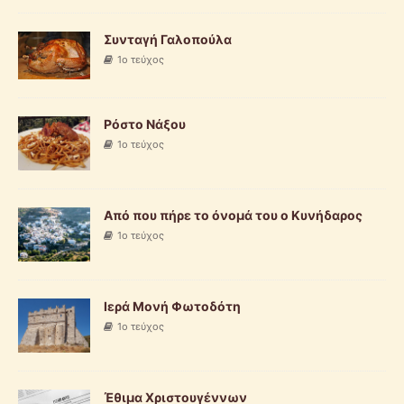
Συνταγή Γαλοπούλα
1ο τεύχος
Ρόστο Νάξου
1ο τεύχος
Από που πήρε το όνομά του ο Κυνήδαρος
1ο τεύχος
Ιερά Μονή Φωτοδότη
1ο τεύχος
Έθιμα Χριστουγέννων