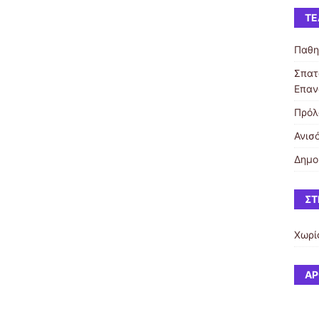
ΤΕ
Παθη
Σπατ
Επαν
Πρόλ
Ανισ
Δημο
ΣΤ
Χωρί
ΆΡ