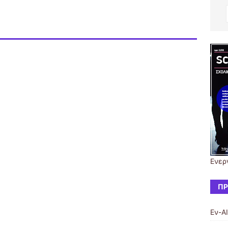
Eνερ
ΠΡ
Εν-Α