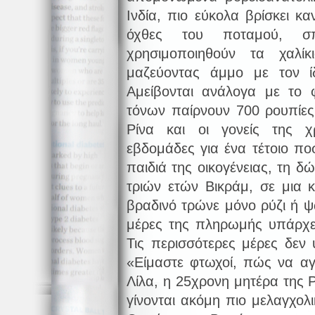
Ινδία, πιο εύκολα βρίσκει κα
όχθες του ποταμού, σ
χρησιμοποιηθούν τα χαλί
μαζεύοντας άμμο με τον ί
Αμείβονται ανάλογα με το φ
τόνων παίρνουν 700 ρουπίε
Ρίνα και οι γονείς της χρ
εβδομάδες για ένα τέτοιο πο
παιδιά της οικογένειας, τη δ
τριών ετών Βικράμ, σε μια
βραδινό τρώνε μόνο ρύζι ή ψω
μέρες της πληρωμής υπάρχει,
Τις περισσότερες μέρες δεν
«Είμαστε φτωχοί, πώς να α
Λίλα, η 25χρονη μητέρα της Ρ
γίνονται ακόμη πιο μελαγχολι