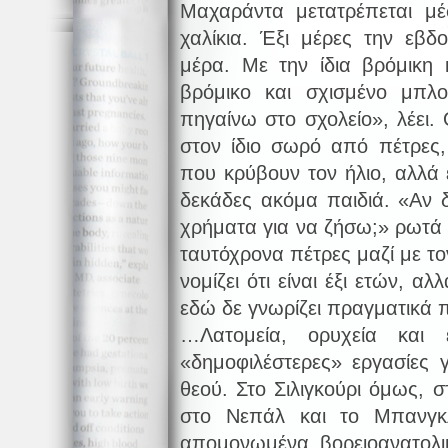
Μαχαράντα μετατρέπεται μέ
χαλίκια. Έξι μέρες την εβδ
μέρα. Με την ίδια βρόμικη 
βρόμικο και σχισμένο μπλ
πηγαίνω στο σχολείο», λέει
στον ίδιο σωρό από πέτρες
που κρύβουν τον ήλιο, αλλά ε
δεκάδες ακόμα παιδιά. «Αν
χρήματα για να ζήσω;» ρωτά
ταυτόχρονα πέτρες μαζί με το
νομίζει ότι είναι έξι ετών, α
εδώ δε γνωρίζει πραγματικά 
…Λατομεία, ορυχεία και ε
«δημοφιλέστερες» εργασίες 
θεού. Στο Σιλιγκούρι όμως, 
στο Νεπάλ και το Μπανγκλ
απομονωμένα βορειοανατολι