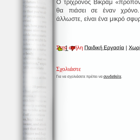
Ο τρίχρονος Βικράμ «προπονε
θα πιάσει σε έναν χρόνο.
άλλωστε, είναι ένα μικρό σφυ
1
Στην στήλη
Παιδική Εργασία
|
Χωρί
Σχολιάστε
Για να σχολιάσετε πρέπει να
συνδεθείτε
.