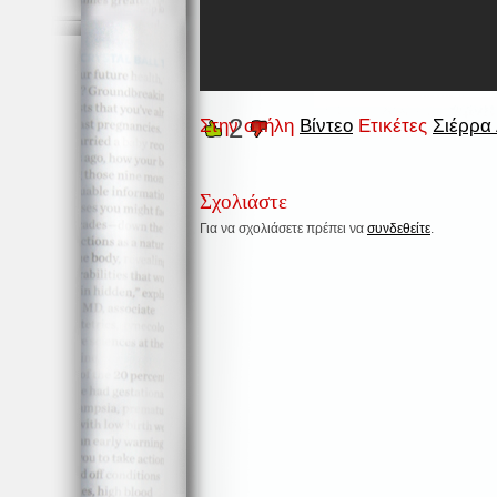
2
Στην στήλη
Βίντεο
Ετικέτες
Σιέρρα
Σχολιάστε
Για να σχολιάσετε πρέπει να
συνδεθείτε
.