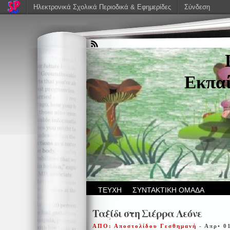
Ηλεκτρονικά Σχολικά Περιοδικά & Εφημερίδες
Σύνδεση
Εκπαί
ΤΕΥΧΗ
ΣΥΝΤΑΚΤΙΚΗ ΟΜΑΔΑ
Ταξίδι στη Σιέρρα Λεόνε
ΑΠΟ: Αποστολίδου Γεσθημανή
- Απρ• 0