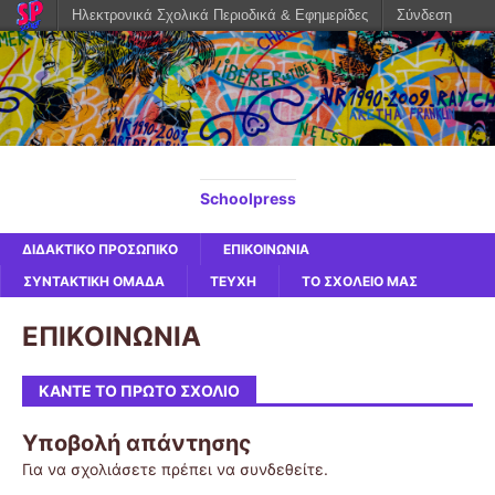
Ηλεκτρονικά Σχολικά Περιοδικά & Εφημερίδες
Σύνδεση
Schoolpress
ΔΙΔΑΚΤΙΚΟ ΠΡΟΣΩΠΙΚΟ
ΕΠΙΚΟΙΝΩΝΙΑ
ΣΥΝΤΑΚΤΙΚΗ ΟΜΑΔΑ
ΤΕΥΧΗ
ΤΟ ΣΧΟΛΕΙΟ ΜΑΣ
ΕΠΙΚΟΙΝΩΝΙΑ
ΚΆΝΤΕ ΤΟ ΠΡΏΤΟ ΣΧΌΛΙΟ
Υποβολή απάντησης
Για να σχολιάσετε πρέπει να
συνδεθείτε
.