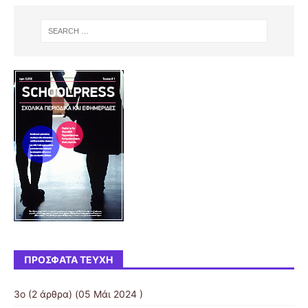
ΠΡΌΣΦΑΤΑ ΤΕΎΧΗ
3ο
(2 άρθρα) (05 Μάι 2024 )