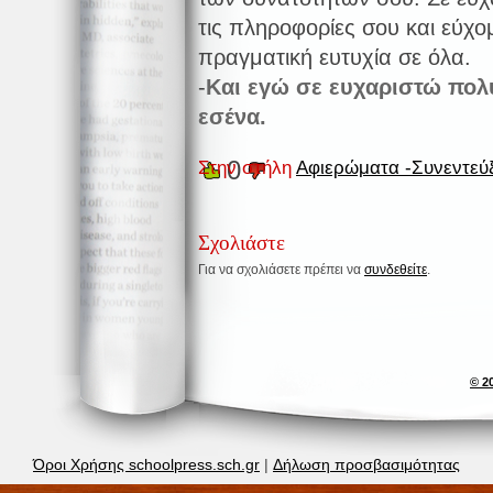
τις πληροφορίες σου και εύχομ
πραγματική ευτυχία σε όλα.
-
Και εγώ σε ευχαριστώ πολύ 
εσένα.
0
Στην στήλη
Αφιερώματα -Συνεντεύξ
Σχολιάστε
Για να σχολιάσετε πρέπει να
συνδεθείτε
.
© 2
Όροι Χρήσης schoolpress.sch.gr
|
Δήλωση προσβασιμότητας