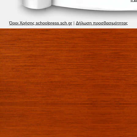
Όροι Χρήσης schoolpress.sch.gr
|
Δήλωση προσβασιμότητας