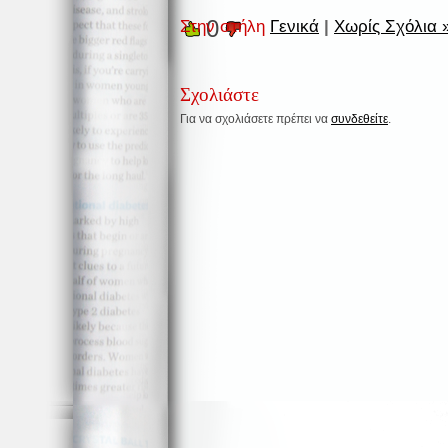
0
Στην στήλη
Γενικά
|
Χωρίς Σχόλια 
Σχολιάστε
Για να σχολιάσετε πρέπει να
συνδεθείτε
.