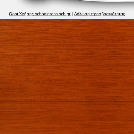
Όροι Χρήσης schoolpress.sch.gr
|
Δήλωση προσβασιμότητας