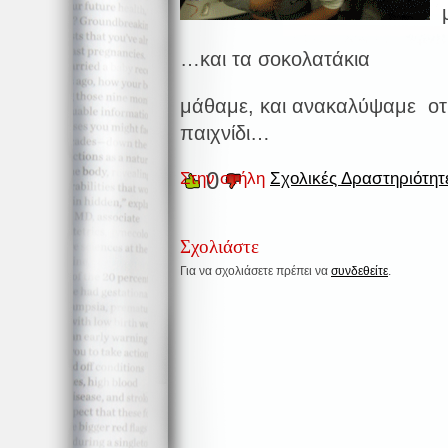
μ
…και τα σοκολατάκια
μάθαμε, και ανακαλύψαμε οτι
παιχνίδι…
0
Στην στήλη
Σχολικές Δραστηριότητε
Σχολιάστε
Για να σχολιάσετε πρέπει να
συνδεθείτε
.