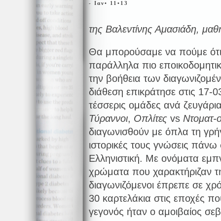
- Ιαν• 11•13
της Βαλεντίνης Αμασιάδη, μαθ
Θα μπορούσαμε να πούμε ότι 
παράλληλα πιο εποικοδομητικό
την βοήθεια των διαγωνιζομέ
διάθεση επικράτησε στις 17-0
τέσσερις ομάδες ανά ζευγάρια
Τύραννοι
,
Οπλίτες
vs
Ντοματ-ο
διαγωνισθούν με όπλα τη γρήγ
ιστορικές τους γνώσεις πάνω 
Ελληνιστική. Με ονόματα εμπ
χρώματα που χαρακτήριζαν τ
διαγωνιζόμενοι έπρεπε σε χρ
30 καρτελάκια στις εποχές πο
γεγονός ήταν ο αμοιβαίος σε