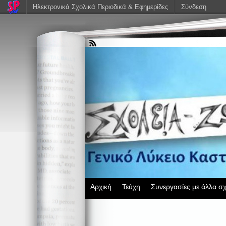
Ηλεκτρονικά Σχολικά Περιοδικά & Εφημερίδες
Σύνδεση
Αρχική
Τεύχη
Συνεργασίες με άλλα σχ