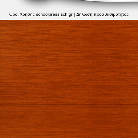
Όροι Χρήσης schoolpress.sch.gr
|
Δήλωση προσβασιμότητας