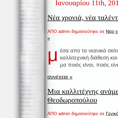
Ιανουαρίου 11th, 20
Νέα χρονιά, νέα ταλέντ
ΑΠΟ admin δημοσιεύτηκε σε
Νέα χ
»
μ
έσα απο τα νεανικά σκί
καλλιτεχνική διάθεση κα
μα ποιός είναι, ποιός είνα
συνέχεια »
Μια καλλιτέχνης ανάμ
Θεοδωροπούλου
ΑΠΟ admin δημοσιεύτηκε σε
Γενικ