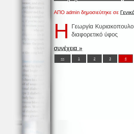
ΑΠΟ admin δημοσιεύτηκε σε
Γενικ
Η
Γεωργία Κυριακοπουλο
διαφορετικό ύφος
συνέχεια »
<<
1
2
3
4