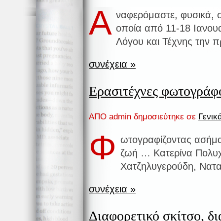
Α
ναφερόμαστε, φυσικά,
οποία από 11-18 Ιανου
Λόγου και Τέχνης την π
συνέχεια »
Ερασιτέχνες φωτογράφ
ΑΠΟ admin δημοσιεύτηκε σε
Γενικ
Φ
ωτογραφίζοντας ασήμ
ζωή … Κατερίνα Πολυ
Χατζηλυγερούδη, Νατα
συνέχεια »
Διαφορετικό σκίτσο, δ