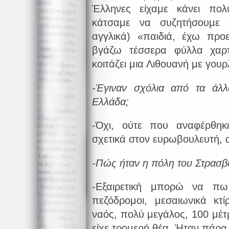
Έλληνες είχαμε κάνει πολ
κάτσαμε να συζητήσουμε (
αγγλικά) «παιδιά, έχω προ
βγάζω τέσσερα φύλλα χαρτ
κοιτάζει μια Λιθουανή με γου
-Έγιναν σχόλια από τα άλλ
Ελλάδα;
-Όχι, ούτε που αναφέρθηκ
σχετικά στον ευρωβουλευτή, α
-Πώς ήταν η πόλη του Στρασβ
-Εξαιρετική μπορώ να πω
πεζόδρομοι, μεσαιωνικά κτ
ναός, πολύ μεγάλος, 100 μέ
είχε τρομερή θέα. Ήταν πάρα