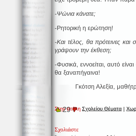
-Ψώνια κάνατε;
-Ρητορική η ερώτηση!
-Και τέλος, θα πρότεινες και
γράψουν την έκθεση;
-Φυσικά, εννοείται, αυτό είν
θα ξαναπήγαινα!
Γκότση Αλεξία, μαθήτρ
29
Στην στήλη
Σχολείου Θέματα
|
Χωρ
Σχολιάστε