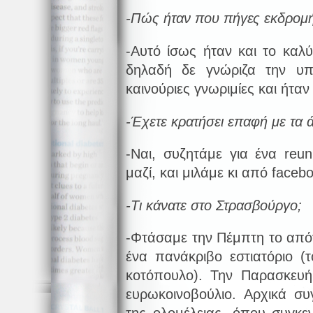
-Πώς ήταν που πήγες εκδρομή 
-Αυτό ίσως ήταν και το καλύ
δηλαδή δε γνώριζα την υπ
καινούριες γνωριμίες και ήτα
-Έχετε κρατήσει επαφή με τα ά
-Ναι, συζητάμε για ένα
reun
μαζί, και μιλάμε κι από
faceb
-Τι κάνατε στο Στρασβούργο;
-Φτάσαμε την Πέμπτη το από
ένα πανάκριβο εστιατόριο (
κοτόπουλο). Την Παρασκευ
ευρωκοινοβούλιο. Αρχικά σ