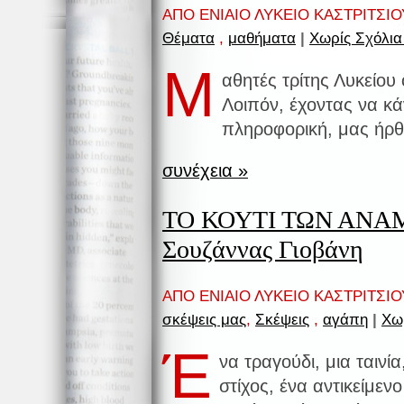
ΑΠΟ ΕΝΙΑΙΟ ΛΥΚΕΙΟ ΚΑΣΤΡΙΤΣΙΟΥ
Θέματα
,
μαθήματα
|
Χωρίς Σχόλια
Μ
αθητές τρίτης Λυκείο
Λοιπόν, έχοντας να κά
πληροφορική, μας ήρθ
συνέχεια »
ΤΟ ΚΟΥΤΙ ΤΩΝ ΑΝΑΜ
Σουζάννας Γιοβάνη
ΑΠΟ ΕΝΙΑΙΟ ΛΥΚΕΙΟ ΚΑΣΤΡΙΤΣΙΟΥ
σκέψεις μας
,
Σκέψεις
,
αγάπη
|
Χω
Έ
να τραγούδι, μια ταινί
στίχος, ένα αντικείμενο