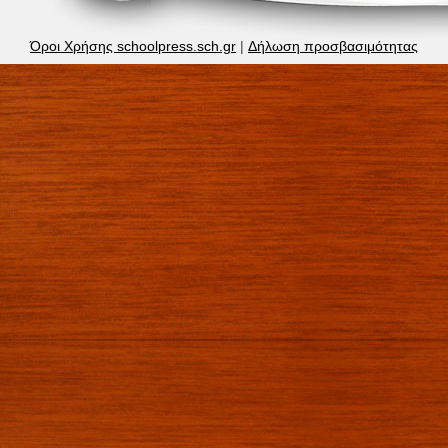
Όροι Χρήσης schoolpress.sch.gr
|
Δήλωση προσβασιμότητας