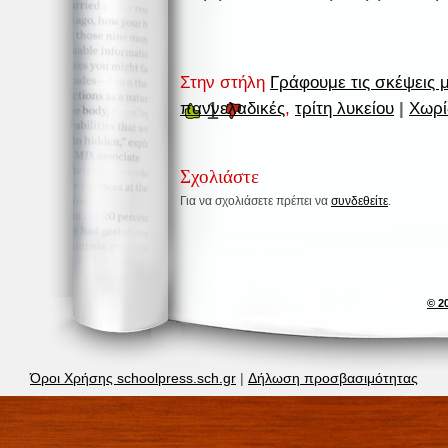
Στην στήλη
Γράφουμε τις σκέψεις 
1
παννελαδικές
,
τρίτη λυκείου
|
Χωρί
Σχολιάστε
Για να σχολιάσετε πρέπει να
συνδεθείτε
.
© 2
Όροι Χρήσης schoolpress.sch.gr
|
Δήλωση προσβασιμότητας