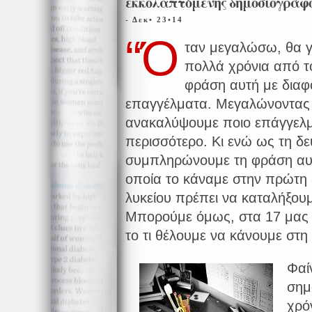
εκκολαπτόμενης δημοσιογράφ
- Δεκ• 23•14
“Ό
ταν μεγαλώσω, θα γ
πολλά χρόνια από 
φράση αυτή με διαφ
επαγγέλματα. Μεγαλώνοντας
ανακαλύψουμε ποιο επάγγελμ
περισσότερο. Κι ενώ ως τη δ
συμπληρώνουμε τη φράση αυτή
οποία το κάναμε στην πρώτη 
λυκείου πρέπει να καταλήξουμ
Μπορούμε όμως, στα 17 μας ν
το τι θέλουμε να κάνουμε στη
Φαίν
σημ
χρό