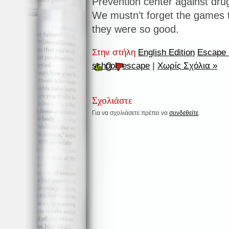
Prevention center against dru
We mustn’t forget the games t
they were so good.
Στην στήλη
English Edition
Escape 
0
school
,
escape
|
Χωρίς Σχόλια »
Σχολιάστε
Για να σχολιάσετε πρέπει να
συνδεθείτε
.