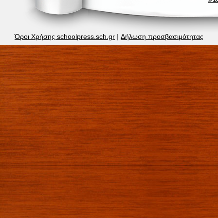
Όροι Χρήσης schoolpress.sch.gr
|
Δήλωση προσβασιμότητας