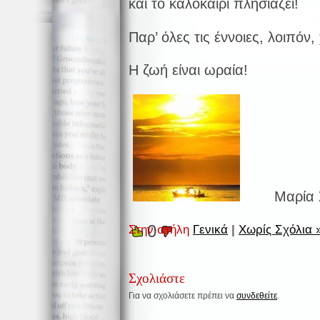
και το καλοκαίρι πλησιάζει!
Παρ’ όλες τις έννοιες, λοιπόν
Η ζωή είναι ωραία!
Μαρία Σπ
0
Στην στήλη
Γενικά
|
Χωρίς Σχόλια 
Σχολιάστε
Για να σχολιάσετε πρέπει να
συνδεθείτε
.