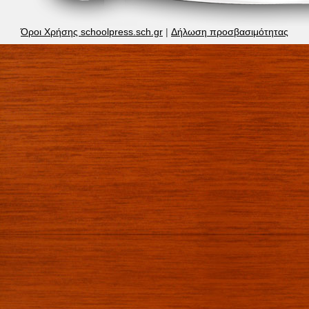
Όροι Χρήσης schoolpress.sch.gr
|
Δήλωση προσβασιμότητας