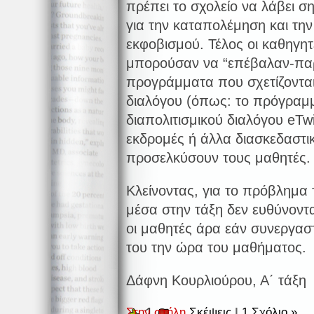
πρέπει το σχολείο να λάβει σ
για την καταπολέμηση και την
εκφοβισμού. Τέλος οι καθηγητ
μπορούσαν να “επέβαλαν-παρ
προγράμματα που σχετίζονται
διαλόγου (όπως: το πρόγρα
διαπολιτισμικού διαλόγου eTw
εκδρομές ή άλλα διασκεδαστ
προσελκύσουν τους μαθητές.
Κλείνοντας, για το πρόβλημα 
μέσα στην τάξη δεν ευθύνοντα
οι μαθητές άρα εάν συνεργασ
του την ώρα του μαθήματος.
Δάφνη Κουρλιούρου, Α΄ τάξη
1
Στην στήλη
Σκέψεις
|
1 Σχόλιο »