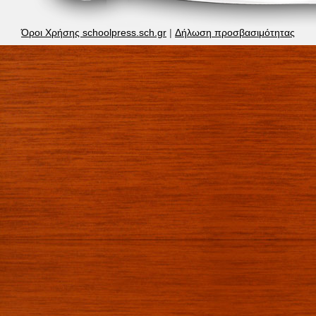
Όροι Χρήσης schoolpress.sch.gr
|
Δήλωση προσβασιμότητας