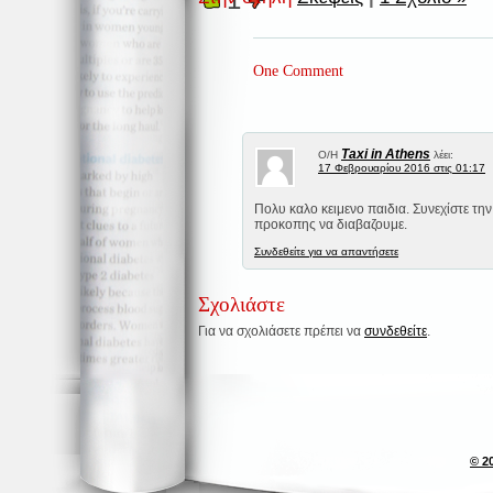
One Comment
Taxi in Athens
Ο/Η
λέει:
17 Φεβρουαρίου 2016 στις 01:17
Πολυ καλο κειμενο παιδια. Συνεχίστε την
προκοπης να διαβαζουμε.
Συνδεθείτε για να απαντήσετε
Σχολιάστε
Για να σχολιάσετε πρέπει να
συνδεθείτε
.
© 2