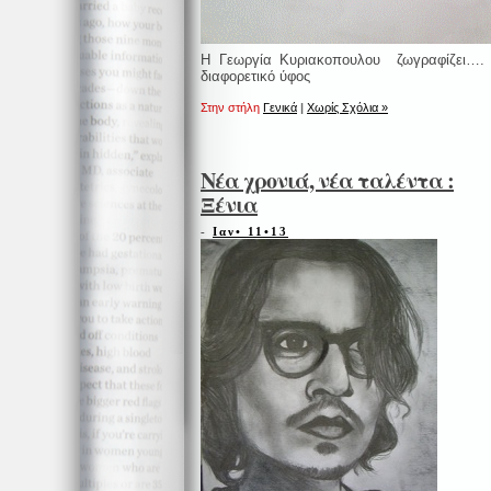
Η Γεωργία Κυριακοπουλου ζωγραφίζει….
διαφορετικό ύφος
Στην στήλη
Γενικά
|
Χωρίς Σχόλια »
Νέα χρονιά, νέα ταλέντα :
Ξένια
-
Ιαν• 11•13