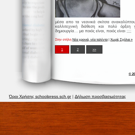
μέσα απο τα νεανικά σκίτσα ανακαλύπτο
καλλιτεχνική διάθεση και πολύ όρξεη 
δημιουργία… μα ποιός είναι, ποιός είναι ;;;;
Στην στήλη
Νέα χρονιά, νέα ταλέντα
|
Χωρίς Σχόλια »
1
2
>>
© 2
Όροι Χρήσης schoolpress.sch.gr
|
Δήλωση προσβασιμότητας