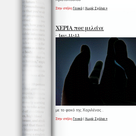
Στην στήλη
Γενικά
|
Χωρίς Σχόλια »
ΧΕΡΙΑ που μιλάνε
-
Ιαν• 11•13
με το φακό της Χαριλένας .
Στην στήλη
Γενικά
|
Χωρίς Σχόλια »