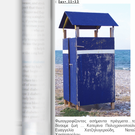
-
Ιαν• 11•13
Φωτογραφίζοντας ασήμαντα πράγματα…τ
δίνουμε ζωή … Κατερίνα Πολυχρονοπούλ
Ευαγγελία Χατζηλυγερούδη, Ναταλ
Χριστοπούλου