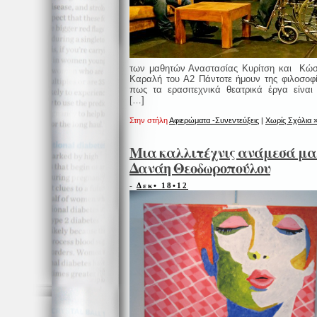
των μαθητών Αναστασίας Κυρίτση και Κώ
Καραλή του Α2 Πάντοτε ήμουν της φιλοσοφ
πως τα ερασιτεχνικά θεατρικά έργα είναι
[…]
Στην στήλη
Αφιερώματα -Συνεντεύξεις
|
Χωρίς Σχόλια 
Μια καλλιτέχνις ανάμεσά μα
Δανάη Θεοδωροπούλου
-
Δεκ• 18•12