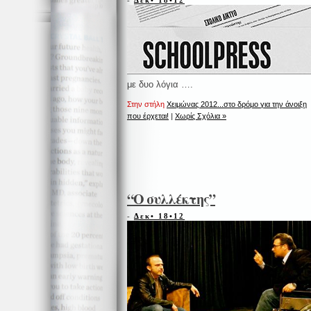
-
Δεκ• 18•12
με δυο λόγια ….
Στην στήλη
Χειμώνας 2012...στο δρόμο για την άνοιξη
που έρχεται!
|
Χωρίς Σχόλια »
“Ο συλλέκτης”
-
Δεκ• 18•12