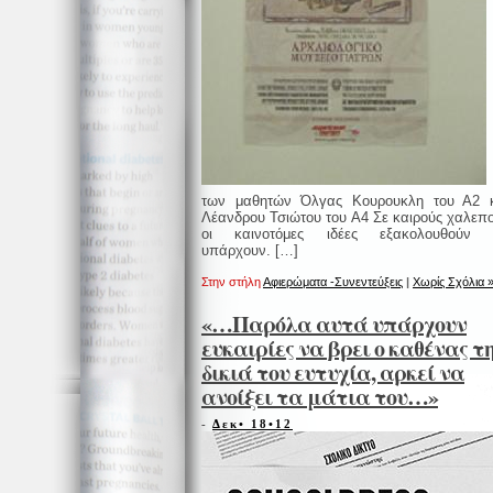
των μαθητών Όλγας Κουρουκλη του Α2 
Λέανδρου Τσιώτου του Α4 Σε καιρούς χαλεπ
οι καινοτόμες ιδέες εξακολουθούν 
υπάρχουν. […]
Στην στήλη
Αφιερώματα -Συνεντεύξεις
|
Χωρίς Σχόλια 
«…Παρόλα αυτά υπάρχουν
ευκαιρίες να βρει ο καθένας τ
δικιά του ευτυχία, αρκεί να
ανοίξει τα μάτια του…»
-
Δεκ• 18•12