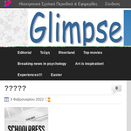
Ηλεκτρονικά Σχολικά Περιοδικά & Εφημερίδες
Σύνδεση
Editorial
Τεύχη
Riverland
Top movies
Breaking news in psychology
Art is inspiration!
Experiences!!!
Easter
?????
0
3 Φεβρουαρίου 2022