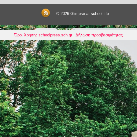
© 2026
Glimpse at school life
Όροι Χρήσης schoolpress.sch.gr
|
Δήλωση προσβασιμότητας