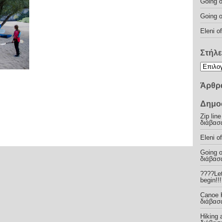
Going o
Going o
Eleni o
Στήλε
Άρθρα
Δημο
Zip lin
διάβασ
Eleni o
Going o
διάβασ
????Let
begin!!
Canoe K
διάβασ
Hiking 