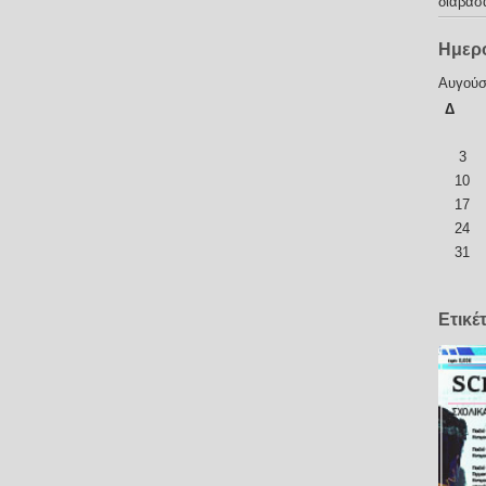
διάβασ
Ημερ
Αυγούσ
Δ
3
10
17
24
31
Ετικέ