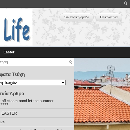
Συντακτική ομάδα
Επικοινωνία
Easter
φατα Τεύχη
ταία Άρθρα
 off steam aand let the summer
!????
 EASTER
ave