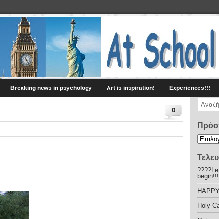
Breaking news in psychology
Art is inspiration!
Experiences!!!
0
Πρόσ
Τελευ
????Let
begin!!
HAPPY
Holy C