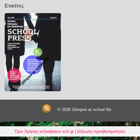
Ετικέτες
Glimpse at school life
© 2026
Glimpse at school life
Όροι Χρήσης schoolpress.sch.gr
|
Δήλωση προσβασιμότητας