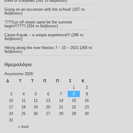
Eleni of Euripides (391 το διάβασαν)
Going on an excursion with the school! (337 το
διάβασαν)
????Let off steam aand let the summer
begin!!!???? (334 το διάβασαν)
Canoe Kayak – a unique experience!!! (286 το
διάβασαν)
Hiking along the river Nestos 7 – 10 – 2021 (268 το
διάβασαν)
Ημερολόγιο
Αυγούστου 2026
Δ
Τ
Τ
Π
Π
Σ
Κ
1
2
3
4
5
6
7
8
9
10
11
12
13
14
15
16
17
18
19
20
21
22
23
24
25
26
27
28
29
30
31
« Ιουλ