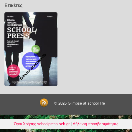
Ετικέτες
Glimpse at school life
© 2026
Glimpse at school life
Όροι Χρήσης schoolpress.sch.gr
|
Δήλωση προσβασιμότητας