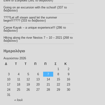
Eleni of Euripides (391 το διάβασαν)
Going on an excursion with the school! (337 το
διάβασαν)
????Let off steam aand let the summer
begin!!!???? (333 το διάβασαν)
Canoe Kayak – a unique experience!!! (286 το
διάβασαν)
Hiking along the river Nestos 7 – 10 – 2021 (268 το
διάβασαν)
Ημερολόγιο
Αυγούστου 2026
Δ
Τ
Τ
Π
Π
Σ
Κ
1
2
3
4
5
6
7
8
9
10
11
12
13
14
15
16
17
18
19
20
21
22
23
24
25
26
27
28
29
30
31
« Ιουλ