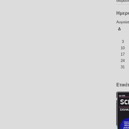
διάβασ
Ημερ
Αυγούσ
Δ
3
10
17
24
31
Ετικέ