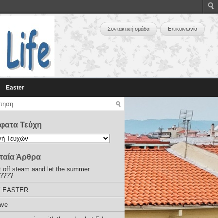
Συντακτική ομάδα
Επικοινωνία
Easter
φατα Τεύχη
ταία Άρθρα
 off steam aand let the summer
!????
 EASTER
ave