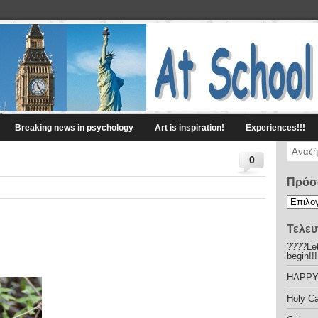
Breaking news in psychology
Art is inspiration!
Experiences!!!
0
Πρόσ
Τελευ
????Let
begin!!
HAPPY
Holy C