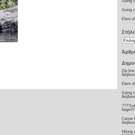
Going o
Going o
Eleni o
Στήλε
Άρθρα
Δημο
Zip lin
διάβασ
Eleni o
Going o
διάβασ
????Let
begin!!
Canoe K
διάβασ
Hiking 