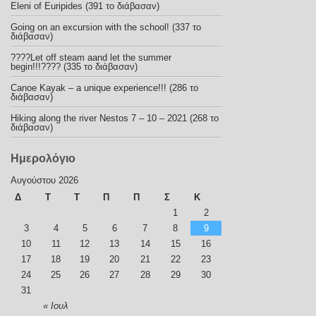
Eleni of Euripides (391 το διάβασαν)
Going on an excursion with the school! (337 το
διάβασαν)
????Let off steam aand let the summer
begin!!!???? (335 το διάβασαν)
Canoe Kayak – a unique experience!!! (286 το
διάβασαν)
Hiking along the river Nestos 7 – 10 – 2021 (268 το
διάβασαν)
Ημερολόγιο
Αυγούστου 2026
Δ
Τ
Τ
Π
Π
Σ
Κ
1
2
3
4
5
6
7
8
9
10
11
12
13
14
15
16
17
18
19
20
21
22
23
24
25
26
27
28
29
30
31
« Ιουλ