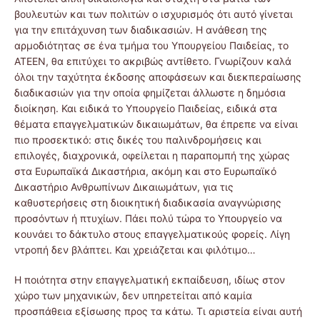
βουλευτών και των πολιτών ο ισχυρισμός ότι αυτό γίνεται
για την επιτάχυνση των διαδικασιών. Η ανάθεση της
αρμοδιότητας σε ένα τμήμα του Υπουργείου Παιδείας, το
ΑΤΕΕΝ, θα επιτύχει το ακριβώς αντίθετο. Γνωρίζουν καλά
όλοι την ταχύτητα έκδοσης αποφάσεων και διεκπεραίωσης
διαδικασιών για την οποία φημίζεται άλλωστε η δημόσια
διοίκηση. Και ειδικά το Υπουργείο Παιδείας, ειδικά στα
θέματα επαγγελματικών δικαιωμάτων, θα έπρεπε να είναι
πιο προσεκτικό: στις δικές του παλινδρομήσεις και
επιλογές, διαχρονικά, οφείλεται η παραπομπή της χώρας
στα Ευρωπαϊκά Δικαστήρια, ακόμη και στο Ευρωπαϊκό
Δικαστήριο Ανθρωπίνων Δικαιωμάτων, για τις
καθυστερήσεις στη διοικητική διαδικασία αναγνώρισης
προσόντων ή πτυχίων. Πάει πολύ τώρα το Υπουργείο να
κουνάει το δάκτυλο στους επαγγελματικούς φορείς. Λίγη
ντροπή δεν βλάπτει. Και χρειάζεται και φιλότιμο…
Η ποιότητα στην επαγγελματική εκπαίδευση, ιδίως στον
χώρο των μηχανικών, δεν υπηρετείται από καμία
προσπάθεια εξίσωσης προς τα κάτω. Τι αριστεία είναι αυτή