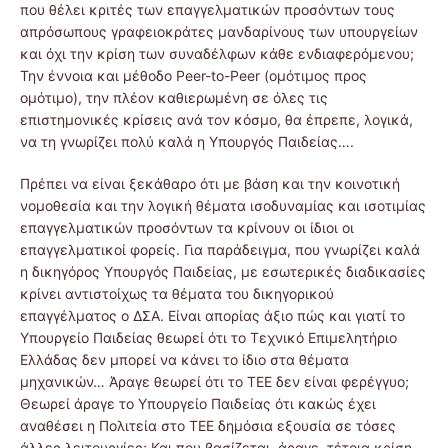
που θέλει κριτές των επαγγελματικών προσόντων τους
απρόσωπους γραφειοκράτες μανδαρίνους των υπουργείων
και όχι την κρίση των συναδέλφων κάθε ενδιαφερόμενου;
Την έννοια και μέθοδο Peer-to-Peer (ομότιμος προς
ομότιμο), την πλέον καθιερωμένη σε όλες τις
επιστημονικές κρίσεις ανά τον κόσμο, θα έπρεπε, λογικά,
να τη γνωρίζει πολύ καλά η Υπουργός Παιδείας….
Πρέπει να είναι ξεκάθαρο ότι με βάση και την κοινοτική
νομοθεσία και την λογική θέματα ισοδυναμίας και ισοτιμίας
επαγγελματικών προσόντων τα κρίνουν οι ίδιοι οι
επαγγελματικοί φορείς. Για παράδειγμα, που γνωρίζει καλά
η δικηγόρος Υπουργός Παιδείας, με εσωτερικές διαδικασίες
κρίνει αντιστοίχως τα θέματα του δικηγορικού
επαγγέλματος ο ΔΣΑ. Είναι απορίας άξιο πώς και γιατί το
Υπουργείο Παιδείας θεωρεί ότι το Τεχνικό Επιμελητήριο
Ελλάδας δεν μπορεί να κάνει το ίδιο στα θέματα
μηχανικών… Άραγε θεωρεί ότι το ΤΕΕ δεν είναι φερέγγυο;
Θεωρεί άραγε το Υπουργείο Παιδείας ότι κακώς έχει
αναθέσει η Πολιτεία στο ΤΕΕ δημόσια εξουσία σε τόσες
άλλες λειτουργίες; Και που βασίζεται, άραγε, τέτοια κρίση