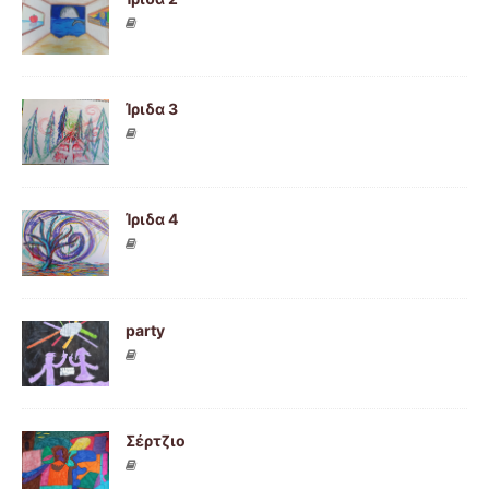
Ίριδα 3
Ίριδα 4
party
Σέρτζιο