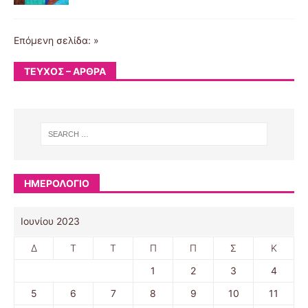
Επόμενη σελίδα: »
ΤΕΎΧΟΣ – ΆΡΘΡΑ
ΗΜΕΡΟΛΟΓΙΟ
Ιουνίου 2023
Δ
Τ
Τ
Π
Π
Σ
Κ
1
2
3
4
5
6
7
8
9
10
11