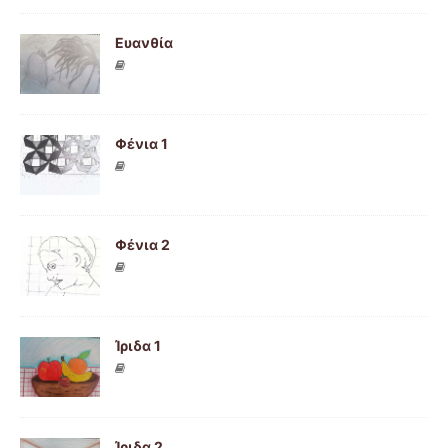
Ευανθία
Φένια 1
Φένια 2
Ίριδα 1
Ίριδα 2