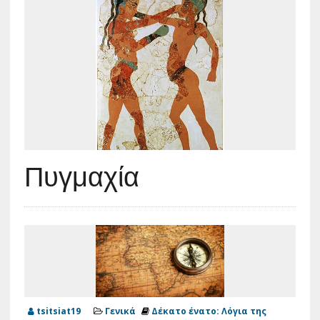
Πυγμαχία
tsitsiat19
Γενικά
Δέκατο ένατο: Λόγια της