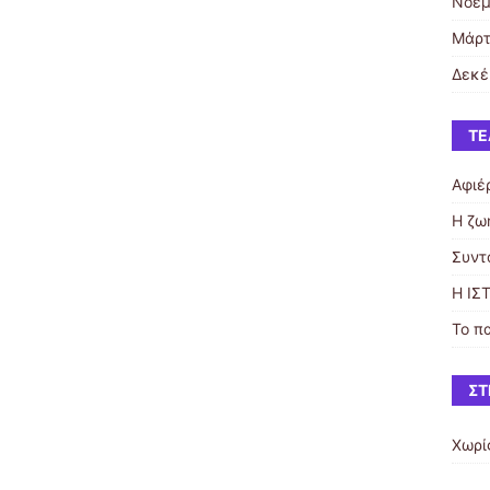
Νοέμ
Μάρτ
Δεκέ
ΤΕ
Αφιέ
H ζω
Συντ
Η ΙΣ
Το π
ΣΤ
Χωρί