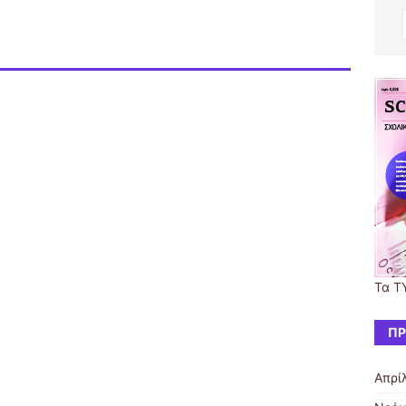
Τα Τ
ΠΡ
Απρί