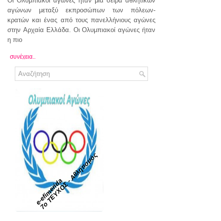
Οι Ολυμπιακοί αγώνες ήταν μία σειρά αθλητικών
αγώνων μεταξύ εκπροσώπων των πόλεων-
κρατών και ένας από τους πανελλήνιους αγώνες
στην Αρχαία Ελλάδα. Oι Ολυμπιακοί αγώνες ήταν
η πιο
συνέχεια..
7ο ΤΕΥΧΟΣ - Αθλητισμός
e-efimerida