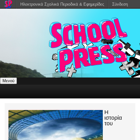
Ηλεκτρονικά Σχολικά Περιοδικά & Εφημερίδες
Σύνδεση
Μενού
Η
ιστορία
του