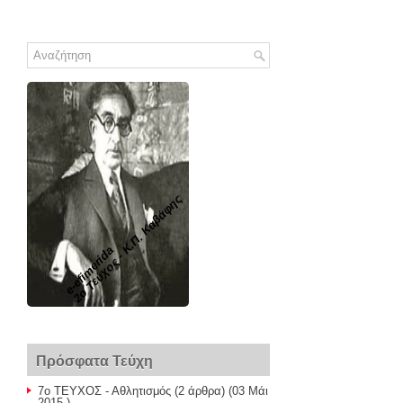
2o Τεύχος - Κ.Π. Καβάφης
e-efimerida
Πρόσφατα Τεύχη
7ο ΤΕΥΧΟΣ - Αθλητισμός
(2 άρθρα) (03 Μάι
2015 )